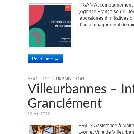
FR/AN Accompagnement ge
(Agence Française de Dév
laboratoires d’initiatives c
d’accompagnement de micro
Read more →
AMO
,
DESIGN URBAIN
,
LYON
Villeurbannes – In
Granclément
19 mai 2022
FR/EN Assistance à Maitr
Lyon et Ville de Villeurba