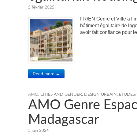
5 février 2025
FR/EN Genre et Ville a l’i
bâtiment égalitaire de log
avoir fait confiance pour
Read more →
AMO
,
CITIES AND GENDER
,
DESIGN URBAIN
,
ETUDES/
AMO Genre Espace
Madagascar
5 juin 2024