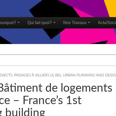
ourquoi?
Qui fait quoi?
Nos Travaux
Actu/Soci
u
OJECTS
,
PASSAGES À VILLIERS LE BEL
,
URBAN PLANNING AND DESI
er Bâtiment de logements
ce – France’s 1st
g building