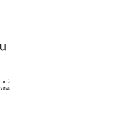
du
seau à
neseau