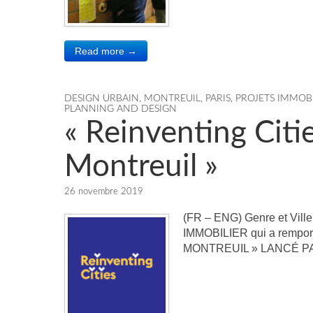
Read more →
DESIGN URBAIN
,
MONTREUIL
,
PARIS
,
PROJETS IMMOBI
PLANNING AND DESIGN
« Reinventing Citi
Montreuil »
26 novembre 2019
(FR – ENG) Genre et Vil
IMMOBILIER qui a rempo
MONTREUIL » LANCÉ PA