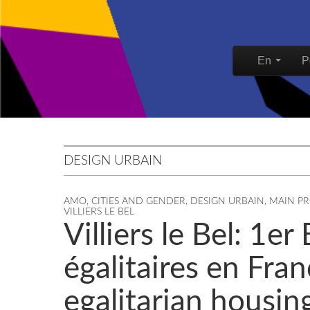
Skip to content
En
P
Main men
DESIGN URBAIN
AMO
,
CITIES AND GENDER
,
DESIGN URBAIN
,
MAIN PR
VILLIERS LE BEL
Villiers le Bel: 1
égalitaires en Fran
egalitarian housin