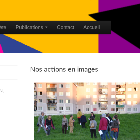
été
Publications
Contact
Accueil
Nos actions en images
GN
,