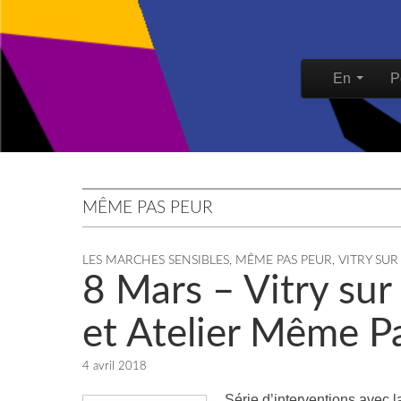
Skip to content
En
P
Main men
MÊME PAS PEUR
LES MARCHES SENSIBLES
,
MÊME PAS PEUR
,
VITRY SUR
8 Mars – Vitry sur
et Atelier Même P
4 avril 2018
Série d’interventions avec l