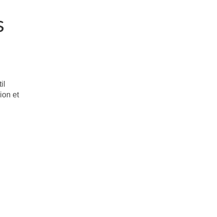
s
il
ion et