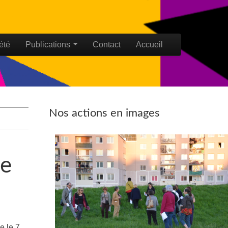
été
Publications
Contact
Accueil
Nos actions en images
le
e le 7