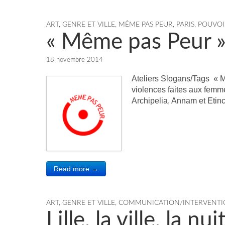
ART, GENRE ET VILLE
,
MÊME PAS PEUR
,
PARIS
,
POUVOI
« Même pas Peur » 
18 novembre 2014
Ateliers Slogans/Tags « M
violences faites aux femm
Archipelia, Annam et Etinc
Read more →
ART, GENRE ET VILLE
,
COMMUNICATION/INTERVENTI
Lille, la ville, la nu