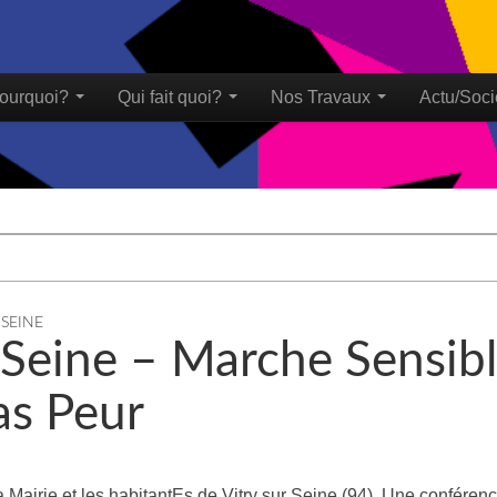
ourquoi?
Qui fait quoi?
Nos Travaux
Actu/Soci
u
 SEINE
 Seine – Marche Sensib
as Peur
a Mairie et les habitantEs de Vitry sur Seine (94). Une conférenc