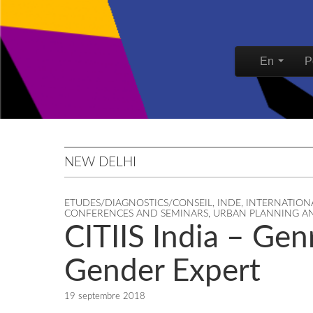
Skip to content
En
P
Main men
NEW DELHI
ETUDES/DIAGNOSTICS/CONSEIL
,
INDE
,
INTERNATION
CONFERENCES AND SEMINARS
,
URBAN PLANNING A
CITIIS India – Genr
Gender Expert
19 septembre 2018