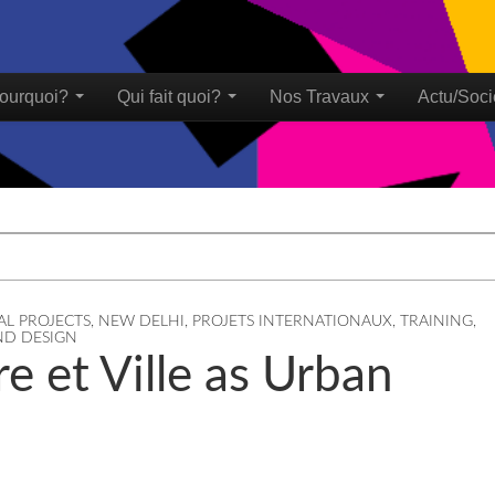
ourquoi?
Qui fait quoi?
Nos Travaux
Actu/Soci
u
AL PROJECTS
,
NEW DELHI
,
PROJETS INTERNATIONAUX
,
TRAINING,
ND DESIGN
e et Ville as Urban