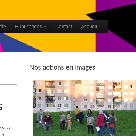
été
Publications
Contact
Accueil
Nos actions en images
s
se »?
 un