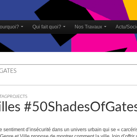
ourquoi?
Qui fait quoi?
Nos Travaux
Actu/Soci
u
GATES
TAGPROJECTS
lles #50ShadesOfGate
sentiment d’insécurité dans un univers urbain qui se « carcéri
Genre et Ville propose de montrer comment la ville, loin d’offrir