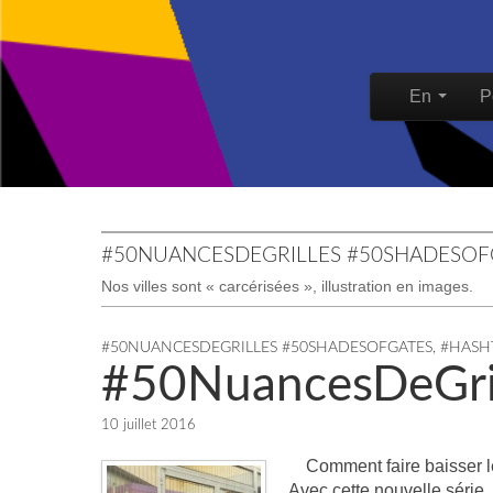
Skip to content
En
P
Main men
#50NUANCESDEGRILLES #50SHADESOF
Nos villes sont « carcérisées », illustration en images.
#50NUANCESDEGRILLES #50SHADESOFGATES
,
#HASH
#50NuancesDeGri
10 juillet 2016
Comment faire baisser le 
Avec cette nouvelle série, 