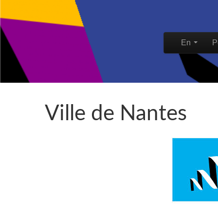
Skip to content
En
P
Main men
Ville de Nantes