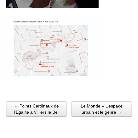
← Points Cardinaux de
Le Monde – L’espace
Post navigation
l’Egalité à Villiers le Bel
urbain et le genre →