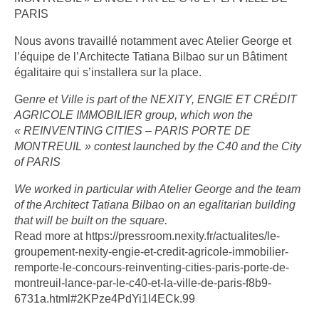
PARIS
Nous avons travaillé notamment avec Atelier George et
l’équipe de l’Architecte Tatiana Bilbao sur un Bâtiment
égalitaire qui s’installera sur la place.
Ge
nre et Ville is part of the NEXITY, ENGIE ET CRÉDIT
AGRICOLE IMMOBILIER group, which won the
« REINVENTING CITIES – PARIS PORTE DE
MONTREUIL » contest launched by the C40 and the City
of PARIS
We worked in particular with Atelier George and the team
of the Architect Tatiana Bilbao on an egalitarian building
that will be built on the square.
Read more at https://pressroom.nexity.fr/actualites/le-
groupement-nexity-engie-et-credit-agricole-immobilier-
remporte-le-concours-reinventing-cities-paris-porte-de-
montreuil-lance-par-le-c40-et-la-ville-de-paris-f8b9-
6731a.html#2KPze4PdYi1l4ECk.99