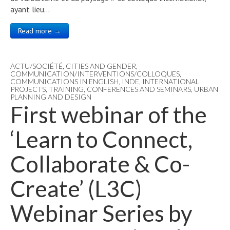
ayant lieu…
Read more →
ACTU/SOCIÉTÉ
,
CITIES AND GENDER
,
COMMUNICATION/INTERVENTIONS/COLLOQUES
,
COMMUNICATIONS IN ENGLISH
,
INDE
,
INTERNATIONAL
PROJECTS
,
TRAINING, CONFERENCES AND SEMINARS
,
URBAN
PLANNING AND DESIGN
First webinar of the
‘Learn to Connect,
Collaborate & Co-
Create’ (L3C)
Webinar Series by