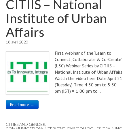
CITIIS – National
Institute of Urban
Affairs
18 avril 2020
First webinar of the ‘Learn to
Connect, Collaborate & Co-Create’
(L3C) Webinar Series by CITIIS –
National Institute of Urban Affairs
Watch the video here Date April 21
(Tuesday) Time 4:30 pm to 5:30
pm (IST) = 1:00 pm to…
Read more →
CITIES AND GENDER
,
COMMUNICATION/INTERVENTIONS/COLLOQUES
,
TRAINING,