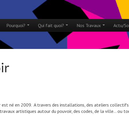
ntent
Pourquoi?
Qui fait quoi?
Nos Travaux
Actu/So
menu
ir
st né en 2009. A travers des installations, des ateliers collectifs
travaux artistiques autour du pouvoir, des codes, de la ville… ou to