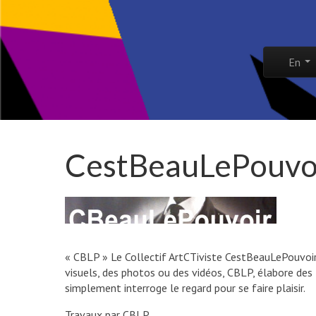
Skip to co
En
Main 
CestBeauLePouvo
« CBLP » Le Collectif ArtCTiviste CestBeauLePouvoir e
visuels, des photos ou des vidéos, CBLP, élabore des 
simplement interroge le regard pour se faire plaisir.
Travaux par CBLP