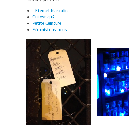
L’Eternel Masculin
Qui est qui?
Petite Ceinture
Féministons-nous