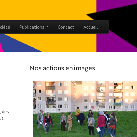
ciété
Publications
Contact
Accueil
Nos actions en images
, des
ut