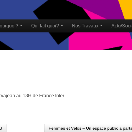
ourquoi?
Qui fait quoi?
Nos Travaux
Actu/Soci
u
ervajean au 13H de France Inter
93
Femmes et Vélos – Un espace public à part