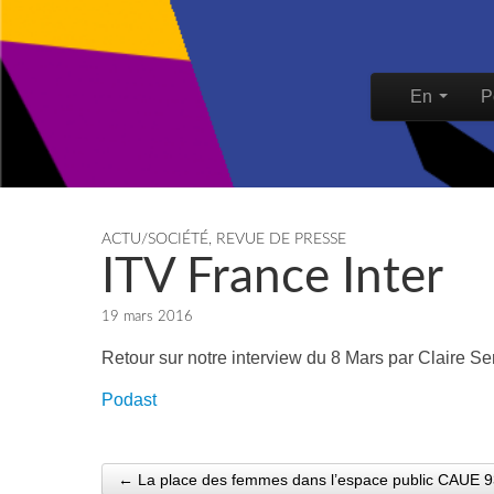
Skip to content
En
P
Main men
ACTU/SOCIÉTÉ
,
REVUE DE PRESSE
ITV France Inter
19 mars 2016
Retour sur notre interview du 8 Mars par Claire S
Podast
← La place des femmes dans l’espace public CAUE 