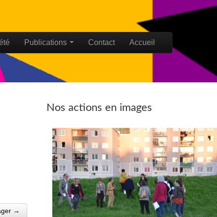
été
Publications
Contact
Accueil
Nos actions en images
ager →