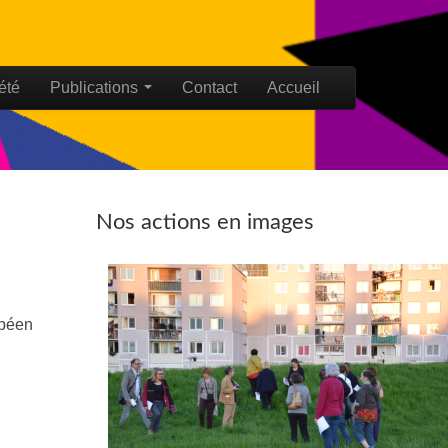
été
Publications
Contact
Accueil
Nos actions en images
opéen