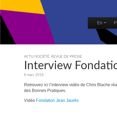
Skip to content
En
P
Main men
ACTU/SOCIÉTÉ
,
REVUE DE PRESSE
Interview Fondati
8 mars 2018
Retrouvez ici l’interview vidéo de Chris Blache ré
des Bonnes Pratiques.
Vidéo
Fondation Jean Jaurès