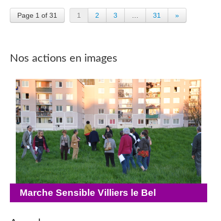
Page 1 of 31
1
2
3
…
31
»
Nos actions en images
Marche Sensible Villiers le Bel