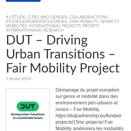
A L'ÉTUDE
,
CITIES AND GENDER
,
COLLABORACTIONS
,
ETUDES/DIAGNOSTICS/CONSEIL
,
FAIR MOBILITY
,
GENRE ET
MOBILITÉS
,
INTERNATIONAL PROJECTS
,
PROJETS
INTERNATIONAUX
,
RESEARCH
DUT – Driving
Urban Transitions –
Fair Mobility Project
5 février 2024
Démarrage du projet européen
sur genre et mobilité dans des
environnement péri-urbains et
ruraux – Fair Mobility.
https://dutpartnership.eu/funded-
projects/15mc-projects/ Fair
Mobility améliorera les modalités