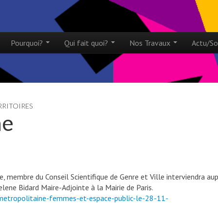
ntent
Pourquoi?
Qui fait quoi?
Nos Travaux
Actu/So
menu
RRITOIRES
ne
 membre du Conseil Scientifique de Genre et Ville interviendra au
elene Bidard Maire-Adjointe à la Mairie de Paris.
imetropolitaine-femmes-et-espace-public-le-28-11-