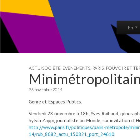
Skip to co
En
Main 
ACTU/SOCIÉTÉ
,
EVÈNEMENTS
,
PARIS
,
POUVOIR ET TE
Minimétropolitai
26 novembre 2014
Genre et Espaces Publics.
Vendredi 28 novembre à 18h, Yves Raibaud, géographe,
Sylvia Zappi, journaliste au Monde, sur invitation d’ H
http://www.paris.fr/politiques/paris-metropole/min
14/rub_8682_actu_150821_port_24610