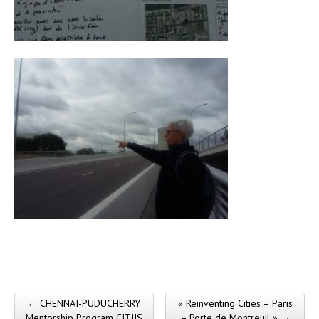
← CHENNAI-PUDUCHERRY
« Reinventing Cities – Paris
Post navigation
Mentorship Program CITIIS
– Porte de Montreuil » →