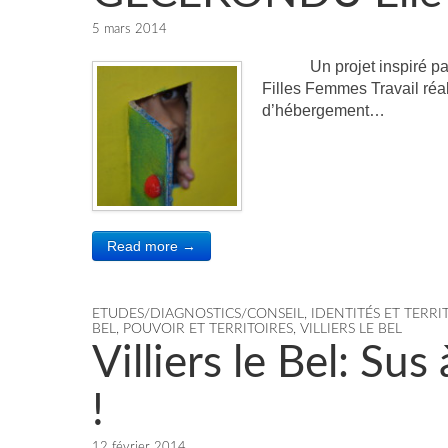
5 mars 2014
Un projet inspiré par no
Filles Femmes Travail réal
d’hébergement…
Read more →
ETUDES/DIAGNOSTICS/CONSEIL
,
IDENTITÉS ET TERRI
BEL
,
POUVOIR ET TERRITOIRES
,
VILLIERS LE BEL
Villiers le Bel: Su
!
12 février 2014