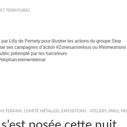
ET TERRITOIRES
par Lilly de Pernety pour illustrer les actions du groupe Stop
 par ses campagnes d’action #Zonesansrelous ou #Nomeansno
ublic préempté par les harceleurs
/stopharcelementderue
NS TERRAIN
,
COMITÉ MÉTALLOS
,
EXPOSITIONS - ATELIERS
,
PARIS
,
PA
’est posée cette nuit…