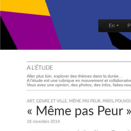
Skip to content
En
P
Main men
A L'ÉTUDE
Aller plus loin, explorer des thèmes dans la durée…
A l’étude est une rubrique en mouvement et collaborativ
Vous avez une opinion, des photos, des infos, faites-nous
ART, GENRE ET VILLE
,
MÊME PAS PEUR
,
PARIS
,
POUVOI
« Même pas Peur » 
18 novembre 2014