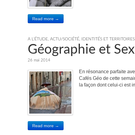
Read more →
A L'ÉTUDE
,
ACTU/SOCIÉTÉ
,
IDENTITÉS ET TERRITOIRES
Géographie et Sex
26 mai 2014
En résonance parfaite avec
Cafés Géo de cette semaine
la façon dont celui-ci est 
Read more →