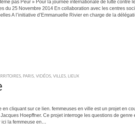
ême pas Peur » Pour la journée internationale de lutte contre l
es du 25 Novembre 2014 En collaboration avec les centres soc
elles A l’initiative d’Emmanuelle Rivier en charge de la déléga
ERRITOIRES
,
PARIS
,
VIDÉOS
,
VILLES, LIEUX
e
 en cliquant sur ce lien. femmeuses en ville est un projet en co
Jacques Hoepffner. Ce projet interroge les questions de genre 
r ici la femmeuse en…