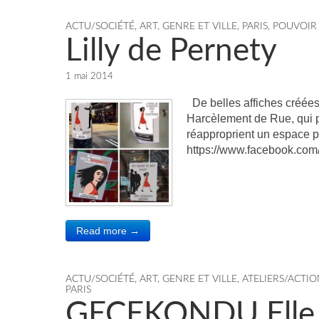
ACTU/SOCIÉTÉ
,
ART, GENRE ET VILLE
,
PARIS
,
POUVOIR 
Lilly de Pernety
1 mai 2014
De belles affiches créées 
Harcèlement de Rue, qui
réapproprient un espace p
https://www.facebook.com
Read more →
ACTU/SOCIÉTÉ
,
ART, GENRE ET VILLE
,
ATELIERS/ACTIO
PARIS
GECEKONDU Elle s