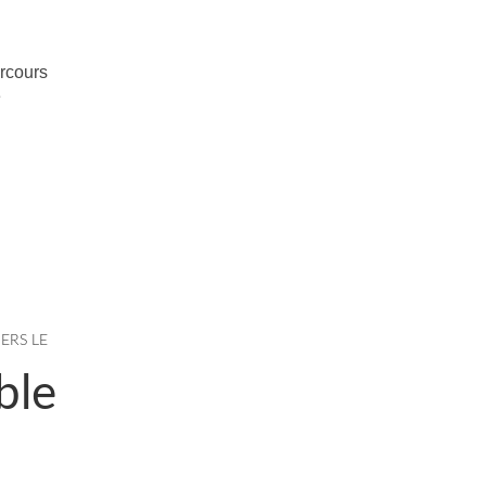
rcours
e
IERS LE
ble