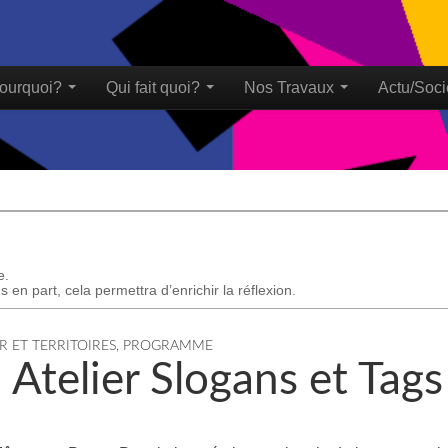
ourquoi?
Qui fait quoi?
Nos Travaux
Actu/Soci
u
e.
 en part, cela permettra d’enrichir la réflexion.
R ET TERRITOIRES
,
PROGRAMME
Atelier Slogans et Tags