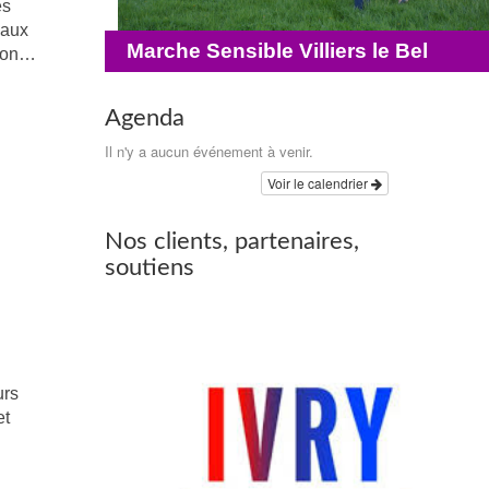
es
iaux
Marche Sensible Villiers le Bel
tion…
Agenda
Il n'y a aucun événement à venir.
Voir le calendrier
Nos clients, partenaires,
soutiens
urs
et