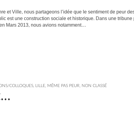
re et Ville, nous partageons l’idée que le sentiment de peur de
c est une construction sociale et historique. Dans une tribune
on en Mars 2013, nous avions notamment…
ONS/COLLOQUES
,
LILLE
,
MÊME PAS PEUR
,
NON CLASSÉ
it…