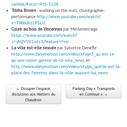
cachee/#xtor=RSS-3208
Trisha Brown
: walking on the wall, chorégraphie-
performance
http://www.youtube.com/watch?
v=TWkkAU1RSLU
Courir au bois de Vincennes
par Mellemetrage
https://www.youtube.com/watch?
v=ybQVVlI1otc&feature=fvsr
La ville est-elle sexuée
par Sylvette Denèfle
http://www.dailymotion.com/video/xfygn3_qu-est-ce-
qu-une-vision-genree-de-la-ville_news
et
http://www.dailymotion.com/video/xfygej_quelle-est-la-
place-des-femmes-dans-la-ville-aujourd-hui_news
← Occuper l’espace,
Parking Day « Transports
Post navigation
discussion aux Ateliers du
en Commun » →
Chaudron