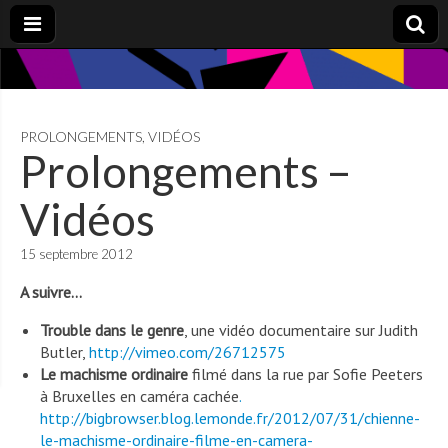
PROLONGEMENTS
,
VIDÉOS
Prolongements –
Vidéos
15 septembre 2012
A suivre…
Trouble dans le genre
, une vidéo documentaire sur Judith
Butler,
http://vimeo.com/26712575
Le machisme ordinaire
filmé dans la rue par Sofie Peeters
à Bruxelles en caméra cachée
.
http://bigbrowser.blog.lemonde.fr/2012/07/31/chienne-
le-machisme-ordinaire-filme-en-camera-