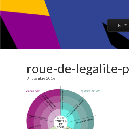
Skip to co
En
Main 
roue-de-legalite-p
3 novembre 2016