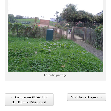
Le jardin partagé
← Campagne #EGAliTER
Mix’Cités à Angers →
Post navigation
du HCEfh – Milieu rural