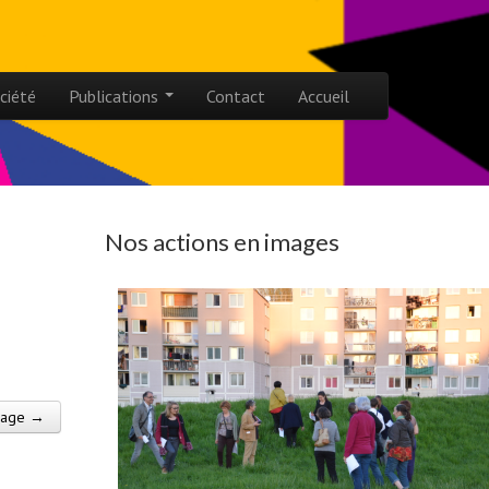
ciété
Publications
Contact
Accueil
Nos actions en images
mage →