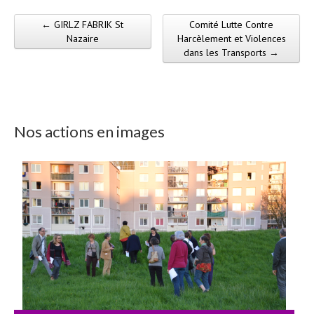
← GIRLZ FABRIK St
Comité Lutte Contre
Post navigation
Nazaire
Harcèlement et Violences
dans les Transports →
Nos actions en images