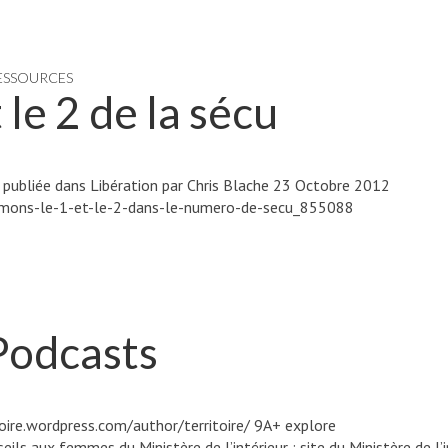
ESSOURCES
le 2 de la sécu
ne publiée dans Libération par Chris Blache 23 Octobre 2012
rimons-le-1-et-le-2-dans-le-numero-de-secu_855088
 Podcasts
itoire.wordpress.com/author/territoire/ 9A+ explore
ils aux femmes du Ministère de l’intérieur : site du Ministère de l’in