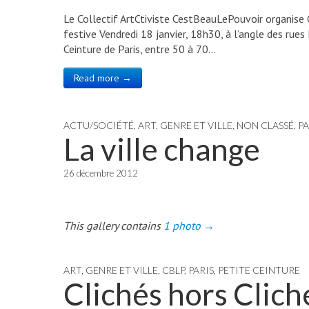
Le Collectif ArtCtiviste CestBeauLePouvoir organis
festive Vendredi 18 janvier, 18h30, à l’angle des rue
Ceinture de Paris, entre 50 à 70…
Read more →
ACTU/SOCIÉTÉ
,
ART, GENRE ET VILLE
,
NON CLASSÉ
,
PA
La ville change
26 décembre 2012
This gallery contains
1 photo →
ART, GENRE ET VILLE
,
CBLP
,
PARIS
,
PETITE CEINTURE
Clichés hors Clich