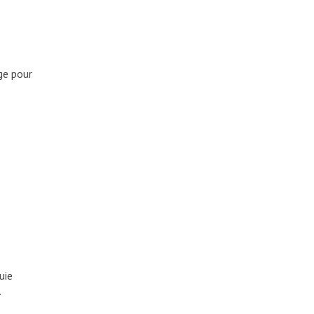
ge pour
uie
…